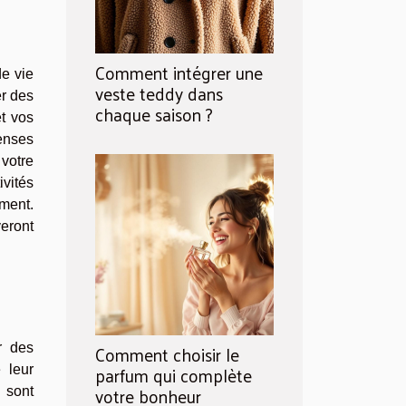
Comment intégrer une
de vie
veste teddy dans
er des
chaque saison ?
t vos
enses
votre
ivités
ement.
veront
Comment choisir le
r des
parfum qui complète
 leur
votre bonheur
n sont