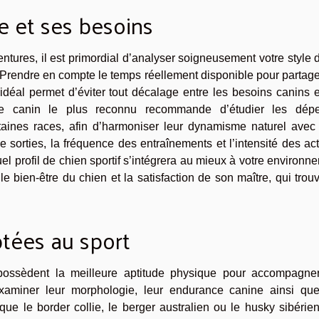
e et ses besoins
entures, il est primordial d’analyser soigneusement votre style 
. Prendre en compte le temps réellement disponible pour partag
déal permet d’éviter tout décalage entre les besoins canins e
ste canin le plus reconnu recommande d’étudier les dép
taines races, afin d’harmoniser leur dynamisme naturel avec 
e sorties, la fréquence des entraînements et l’intensité des act
uel profil de chien sportif s’intégrera au mieux à votre environn
 le bien-être du chien et la satisfaction de son maître, qui trou
ptées au sport
possèdent la meilleure aptitude physique pour accompagne
d’examiner leur morphologie, leur endurance canine ainsi que
que le border collie, le berger australien ou le husky sibérie