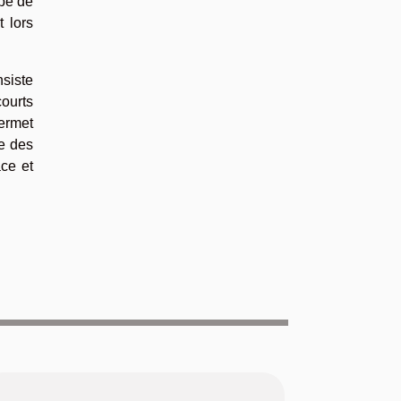
ype de
t lors
nsiste
courts
permet
ve des
ace et