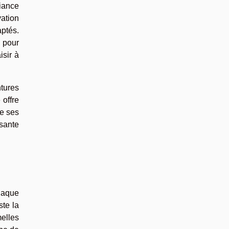
iance
vation
aptés.
t pour
isir à
ntures
 offre
de ses
ssante
chaque
ste la
elles