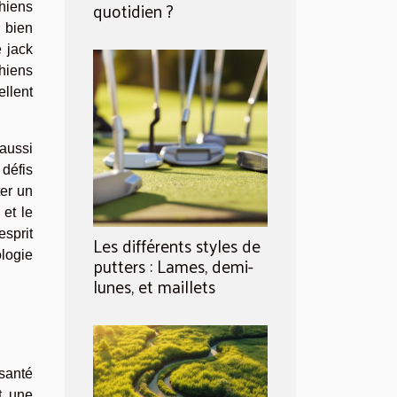
quotidien ?
hiens
 bien
e jack
chiens
ellent
 aussi
 défis
ter un
 et le
esprit
Les différents styles de
logie
putters : Lames, demi-
lunes, et maillets
 santé
t une