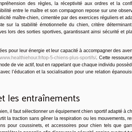
préhension des règles, la réceptivité aux ordres et la conf
ibilité entre le maître et son compagnon repose sur une obser
plicité maître-chien, cimentée par des exercices réguliers et ad
te sur la stabilité émotionnelle du chien, critère déterminan
s lors des sorties sportives, garantissant ainsi sécurité et pla
tées pour leur énergie et leur capacité à accompagner des ave
//www.healthiehour.fr/top-5-chiens-plus-sportifs/
. Cette ressource
ode de vie actif, tout en rappelant que chaque individu possè
avec l’éducation et la socialisation pour une relation épanoui
et les entraînements
ien, il faut sélectionner un équipement chien sportif adapté à 
tit la traction sans gêner la respiration ou les mouvements, re
ions pour coussinets, et accessoires pour chien tels que gam