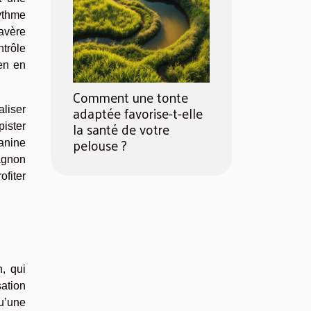
ythme
’avère
ntrôle
en en
Comment une tonte
adaptée favorise-t-elle
aliser
la santé de votre
pister
pelouse ?
canine
pagnon
ofiter
, qui
sation
u’une