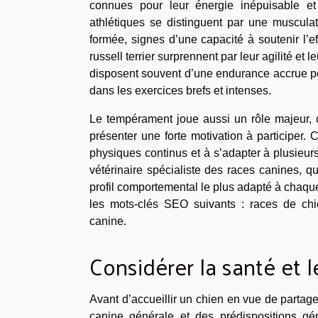
connues pour leur énergie inépuisable e
athlétiques se distinguent par une muscul
formée, signes d’une capacité à soutenir l’ef
russell terrier surprennent par leur agilité et 
disposent souvent d’une endurance accrue pour
dans les exercices brefs et intenses.
Le tempérament joue aussi un rôle majeur, ca
présenter une forte motivation à participer. 
physiques continus et à s’adapter à plusieurs 
vétérinaire spécialiste des races canines, q
profil comportemental le plus adapté à chaque d
les mots-clés SEO suivants : races de chie
canine.
Considérer la santé et l
Avant d’accueillir un chien en vue de partager
canine générale et des prédispositions gé