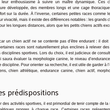
t leur enthousiasme à suivre un maître dynamique. Ces c
ature développée, des membres longs et une cage thoracique
fort sur la durée. À l’inverse, certaines petites races comme l
leur vivacité, mais il existe des différences notables : les grands 
 les longues distances, alors que les petits chiens actifs exc
r un chien actif ne se contente pas d’être endurant : il doit
Certaines races sont naturellement plus enclines à relever des
disciplines sportives. Lors du choix, il est judicieux de consul
ui saura évaluer la morphologie canine, le niveau d’endurance
iscipline. Pour orienter sa recherche, il est utile de garder à l’
ns, chien athlétique, endurance canine, chien actif, morpho
es prédispositions
 des activités sportives, il est primordial de tenir compte de la
nétiques propres à chaque race. Certaines races présenten