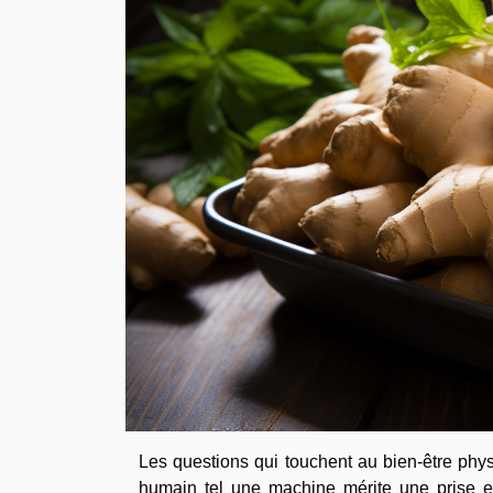
Les questions qui touchent au bien-être phys
humain tel une machine mérite une prise e