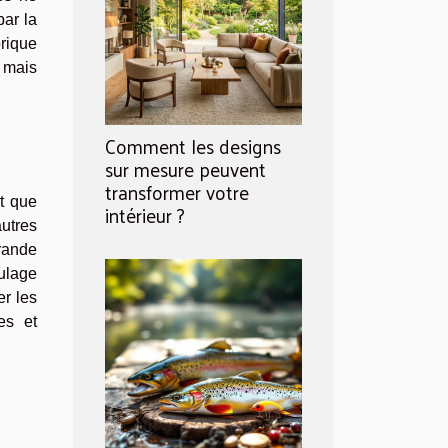
par la
rique
, mais
Comment les designs
sur mesure peuvent
transformer votre
t que
intérieur ?
autres
grande
ulage
er les
es et