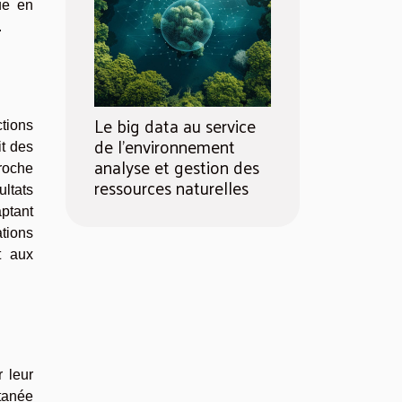
ue en
.
Le big data au service
ctions
de l'environnement
it des
analyse et gestion des
roche
ressources naturelles
ultats
aptant
tions
t aux
r leur
ltanée