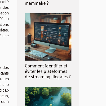
mammaire ?
pacité
r des
estion
60° du
ations
uêtes.
 à une
Comment identifier et
e
des
éviter les plateformes
stants
de streaming illégales ?
rreurs
t une
dicap
acun,
n ou à