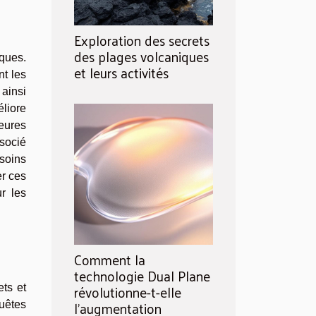
Exploration des secrets
des plages volcaniques
iques.
et leurs activités
nt les
 ainsi
éliore
heures
ssocié
soins
er ces
r les
Comment la
technologie Dual Plane
révolutionne-t-elle
ets et
l'augmentation
quêtes