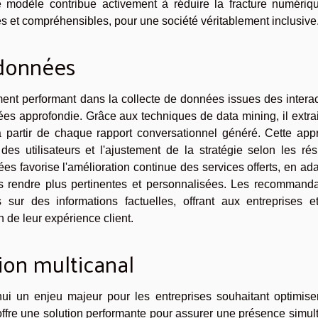
e modèle contribue activement à réduire la fracture numériq
s et compréhensibles, pour une société véritablement inclusive
 données
ement performant dans la collecte de données issues des intera
ées approfondie. Grâce aux techniques de data mining, il extra
 partir de chaque rapport conversationnel généré. Cette app
es utilisateurs et l'ajustement de la stratégie selon les rés
es favorise l'amélioration continue des services offerts, en ad
es rendre plus pertinentes et personnalisées. Les recommanda
 sur des informations factuelles, offrant aux entreprises e
n de leur expérience client.
tion multicanal
’hui un enjeu majeur pour les entreprises souhaitant optimise
offre une solution performante pour assurer une présence simu