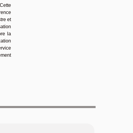
 Cette
érence
tre et
ation
re la
cation
ervice
tement