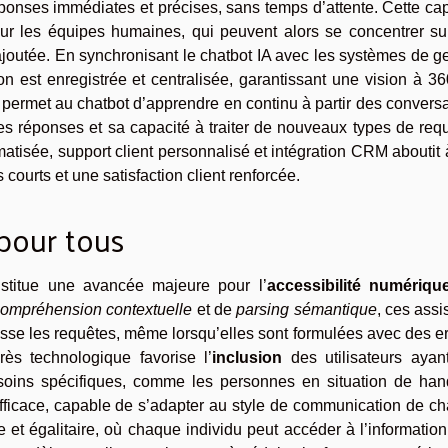
réponses immédiates et précises, sans temps d’attente. Cette ca
 sur les équipes humaines, qui peuvent alors se concentrer su
joutée. En synchronisant le chatbot IA avec les systèmes de g
on est enregistrée et centralisée, garantissant une vision à 3
 permet au chatbot d’apprendre en continu à partir des convers
es réponses et sa capacité à traiter de nouveaux types de req
matisée, support client personnalisé et intégration CRM aboutit
 courts et une satisfaction client renforcée.
 pour tous
titue une avancée majeure pour l’
accessibilité numériqu
ompréhension contextuelle
et de
parsing sémantique
, ces assi
nesse les requêtes, même lorsqu’elles sont formulées avec des e
ès technologique favorise l’
inclusion
des utilisateurs ayan
besoins spécifiques, comme les personnes en situation de han
ficace, capable de s’adapter au style de communication de ch
de et égalitaire, où chaque individu peut accéder à l’informatio